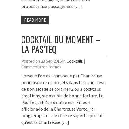
proposés aux passager des […]
READ MORE
COCKTAIL DU MOMENT –
LA PAS’TEQ
Posted on 23 Sep 2016 in
Cocktails
|
sur
Commentaires fermés
Cocktail
Lorsque l’on est convoqué par Chartreuse
du
pour discuter de projets dans le futur, il est
moment
–
de bon aloi de se coltiner 2 ou 3 cocktails
La
créations, si possible de bonne facture. Le
Pas’Teq
Pas’Teq est l’un d’entre eux. En bon
afficionado de la Chartreuse Verte, j’ai
longtemps mis de côté ce superbe produit
qu’est la Chartreuse […]