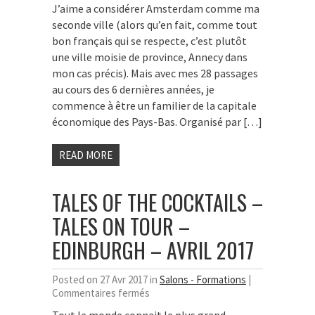
J’aime a considérer Amsterdam comme ma
Perfect
seconde ville (alors qu’en fait, comme tout
Serve
–
bon français qui se respecte, c’est plutôt
Amsterdam
une ville moisie de province, Annecy dans
–
mon cas précis). Mais avec mes 28 passages
Mai
au cours des 6 dernières années, je
2017
commence à être un familier de la capitale
économique des Pays-Bas. Organisé par […]
READ MORE
TALES OF THE COCKTAILS –
TALES ON TOUR –
EDINBURGH – AVRIL 2017
Posted on 27 Avr 2017 in
Salons - Formations
|
sur
Commentaires fermés
Tales