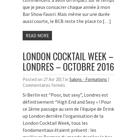
commencent à avoir un impact sur le temps
–
que je peux consacrer chaque année à mon
Octobre
Bar Show Favori. Mais même sur une durée
2016
aussi courte, le BCB reste the place to […]
READ MORE
LONDON COCKTAIL WEEK –
LONDRES – OCTOBRE 2016
Posted on 27 Avr 2017 in
Salons - Formations
|
sur
Commentaires fermés
London
Si Berlin est “Poor, but sexy”, Londres est
Cocktail
définitivement “High End and Sexy » ! Pour
Week
–
ce 2ème passage au sein de l’équipe de Drink
Londres
up London derrière l’organisation de la
–
London Cocktail Week, tous les
Octobre
fondamentaux étaient présent : les
2016