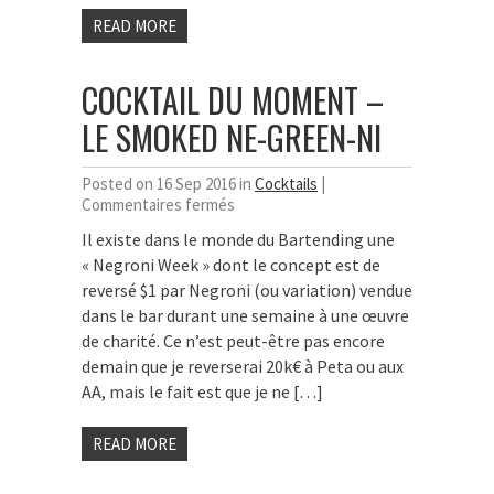
READ MORE
COCKTAIL DU MOMENT –
LE SMOKED NE-GREEN-NI
Posted on 16 Sep 2016 in
Cocktails
|
sur
Commentaires fermés
Cocktail
Il existe dans le monde du Bartending une
du
« Negroni Week » dont le concept est de
moment
–
reversé $1 par Negroni (ou variation) vendue
Le
dans le bar durant une semaine à une œuvre
Smoked
de charité. Ce n’est peut-être pas encore
Ne-
demain que je reverserai 20k€ à Peta ou aux
Green-
AA, mais le fait est que je ne […]
ni
READ MORE