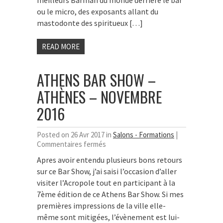
meilleurs Barman du monde derrière le bar
ou le micro, des exposants allant du
mastodonte des spiritueux […]
READ MORE
ATHENS BAR SHOW –
ATHÈNES – NOVEMBRE
2016
Posted on 26 Avr 2017 in
Salons - Formations
|
sur
Commentaires fermés
Athens
Apres avoir entendu plusieurs bons retours
Bar
sur ce Bar Show, j’ai saisi l’occasion d’aller
Show
–
visiter l’Acropole tout en participant à la
Athènes
7ème édition de ce Athens Bar Show. Si mes
–
premières impressions de la ville elle-
Novembre
même sont mitigées, l’évènement est lui-
2016