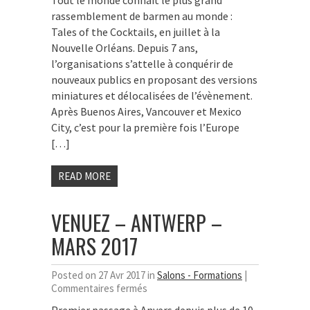
Tout le monde connait le plus grand
of
rassemblement de barmen au monde :
the
Cocktails
Tales of the Cocktails, en juillet à la
–
Nouvelle Orléans. Depuis 7 ans,
Tales
l’organisations s’attelle à conquérir de
on
nouveaux publics en proposant des versions
Tour
miniatures et délocalisées de l’évènement.
–
Edinburgh
Après Buenos Aires, Vancouver et Mexico
–
City, c’est pour la première fois l’Europe
Avril
[…]
2017
READ MORE
VENUEZ – ANTWERP –
MARS 2017
Posted on 27 Avr 2017 in
Salons - Formations
|
sur
Commentaires fermés
Venuez