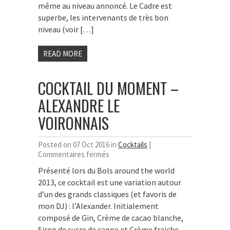
même au niveau annoncé. Le Cadre est
superbe, les intervenants de très bon
niveau (voir […]
READ MORE
COCKTAIL DU MOMENT –
ALEXANDRE LE
VOIRONNAIS
Posted on 07 Oct 2016 in
Cocktails
|
sur
Commentaires fermés
Cocktail
Présenté lors du Bols around the world
du
2013, ce cocktail est une variation autour
moment
–
d’un des grands classiques (et favoris de
Alexandre
mon DJ) : l’Alexander. Initialement
le
composé de Gin, Crème de cacao blanche,
Voironnais
Sirop de sucre de canne et Crème fraiche