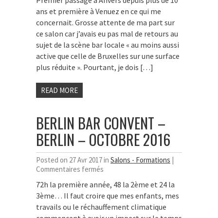
Premier passage à Anvers depuis plus de 10
–
ans et première à Venuez en ce qui me
Antwerp
–
concernait. Grosse attente de ma part sur
Mars
ce salon car j’avais eu pas mal de retours au
2017
sujet de la scène bar locale « au moins aussi
active que celle de Bruxelles sur une surface
plus réduite ». Pourtant, je dois […]
READ MORE
BERLIN BAR CONVENT –
BERLIN – OCTOBRE 2016
Posted on 27 Avr 2017 in
Salons - Formations
|
sur
Commentaires fermés
Berlin
72h la première année, 48 la 2ème et 24 la
Bar
3ème… Il faut croire que mes enfants, mes
Convent
–
travails ou le réchauffement climatique
Berlin