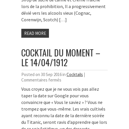
lors de la prohibition, Il a progressivement
dévié vers les alcools vieux (Cognac,
Corenwijn, Scotch) […]
READ MORE
COCKTAIL DU MOMENT –
LE 14/04/1912
Posted on 30 Sep 2016 in
Cocktails
|
sur
Commentaires fermés
Cocktail
Vous croyez que je ne vous vois pas allez
du
taper la date sur Google pour vous
moment
–
convaincre que « Vous le saviez » ? Vous ne
Le
trompez que vous-même. Les vrais cultivés
14/04/1912
ayant reconnu la date de la dernière soirée
du Titanic, seront ravis d’apprendre que lors
de ce soir fatidique, un des desserts