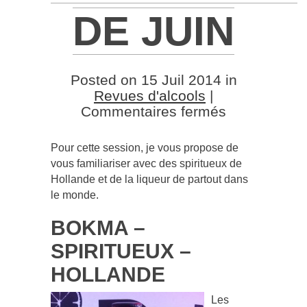
DE JUIN
Posted on 15 Juil 2014 in
Revues d'alcools
|
sur
Commentaires fermés
Les
nouveautés
Pour cette session, je vous propose de
Liqueurs
vous familiariser avec des spiritueux de
et
Hollande et de la liqueur de partout dans
spiritueux
le monde.
de
juin
BOKMA –
SPIRITUEUX –
HOLLANDE
Les