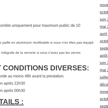
nov
octo
juin
sponible uniquement pour maximum public de 10
mai 
avri
octo
 paille en aluminium réutilisable si vous n’en êtes pas équipé
sept
 intégrale de la verrerie si vous n’avez pas les verres
août
juin
 CONDITIONS DIVERSES:
mai 
nde au moins 48h avant la prestation.
juill
ion après 22h30
déc
ion après 00h30
nov
octo
AILS :
sept