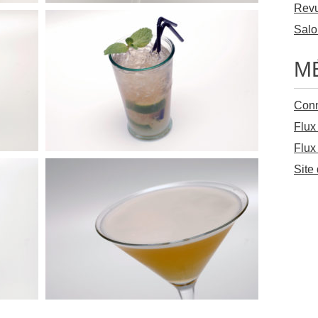
Revu
Salo
M
Con
Flux
Flux
Site