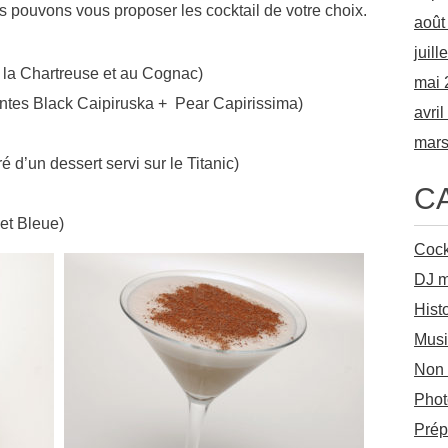
pouvons vous proposer les cocktail de votre choix.
août
juill
a la Chartreuse et au Cognac)
mai 
antes Black Caipiruska + Pear Capirissima)
avri
mars
 d’un dessert servi sur le Titanic)
C
et Bleue)
Cock
DJ m
Hist
Musi
Non 
Phot
Prép