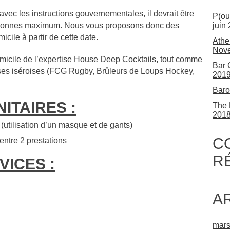
vec les instructions gouvernementales, il devrait être
P(ou
ersonnes maximum. Nous vous proposons donc des
juin
icile à partir de cette date.
Athe
Nov
domicile de l’expertise House Deep Cocktails, tout comme
Bar 
rises iséroises (FCG Rugby, Brûleurs de Loups Hockey,
201
Baro
ITAIRES :
The 
201
 (utilisation d’un masque et de gants)
C
entre 2 prestations
R
VICES :
A
mars