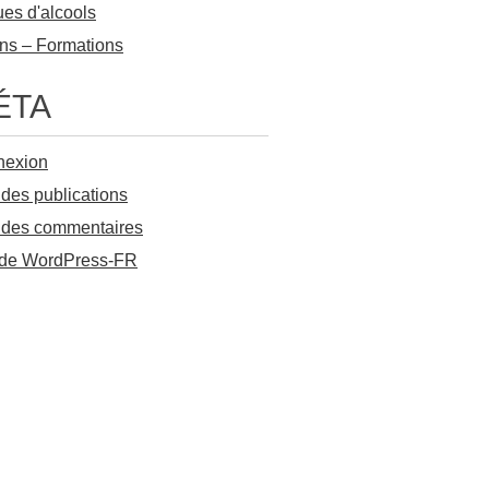
es d'alcools
ns – Formations
ÉTA
nexion
 des publications
 des commentaires
 de WordPress-FR