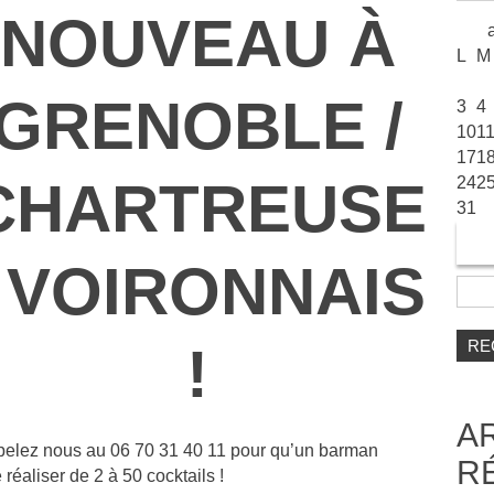
NOUVEAU À
L
M
GRENOBLE /
3
4
10
1
17
1
CHARTREUSE
24
2
31
/ VOIRONNAIS
Reche
!
A
ppelez nous au 06 70 31 40 11 pour qu’un barman
R
réaliser de 2 à 50 cocktails !