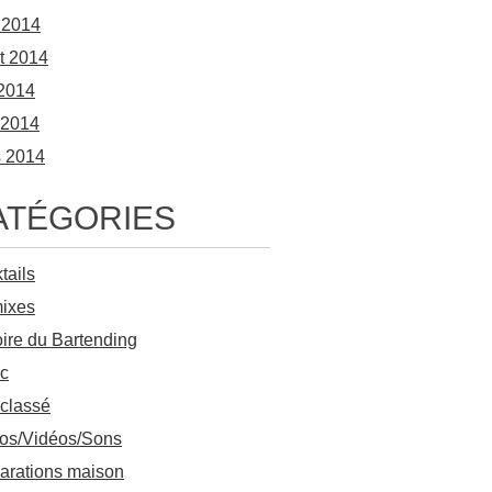
 2014
et 2014
2014
l 2014
 2014
ATÉGORIES
tails
ixes
oire du Bartending
c
classé
os/Vidéos/Sons
arations maison