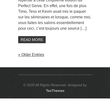
repense à cette cinquième édition du
Amsterdam
Perfect Serve. En effet, une fois de plus
–
Mai
Timo, Tess et Kevin avait mis le paquet
2018
sur les séminaires et lorsque, comme moi,
vous faites les salons essentiellement
pour ceci, c’est toujours une source […]
READ MORE
« Older Entries
© 2020 All Rights Reserved, designed by
TeoThemes