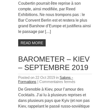
Coubertin pourrait être reprise à son
Octobre
2019
compte, ainsi modifiée, par Reed
Exhibitions. Ne nous trompons pas : le
Bar Convent Berlin est et restera le plus
grand Barshow d’Europe et justifiera ainsi
le passage par […]
READ MORE
BAROMETER – KIEV
– SEPTEMBRE 2019
Posted on 22 Oct 2019 in
Salons -
sur
Formations
|
Commentaires fermés
Barometer
De Grenoble à Kiev, pour l’amour des
–
Kiev
Cocktails. J’ai lu à plusieurs reprises et
–
dans plusieurs pays que Kyiv (et non pas
Septembre
Kiev, rappelant le passé russo-soviétique
2019