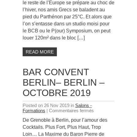
le reste de l’Europe se prépare au choc de
Athènes
l’hiver, nos amis Grecs se baladent au
–
5/6
pied du Parthénon par 25°C. Et alors que
November
l’on s’entasse dans un studio moisi pour
2019
le BCB ou le P(our) Symposium, on peut
louer 120m² dans le bloc […]
READ MORE
BAR CONVENT
BERLIN– BERLIN –
OCTOBRE 2019
Posted on 26 Nov 2019 in
Salons -
sur
Formations
|
Commentaires fermés
Bar
De Grenoble à Berlin, pour l’amour des
Convent
Berlin–
Cocktails. Plus Fort, Plus Haut, Trop
Berlin
Loin… La Maxime du Baron Pierre de
–