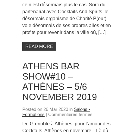
juin
ce n’est désormais plus le cas. Sorti du
2019
partenariat avec Cocktails And Spirits, le
désormais organisme de Charité P(our)
vole désormais de ses propres ailes et en
profite pour revenir dans la ville où, […]
READ MORE
ATHENS BAR
SHOW#10 –
ATHÈNES – 5/6
NOVEMBER 2019
Posted on 26 Mar 2020 in
Salons -
sur
Formations
|
Commentaires fermés
Athens
De Grenoble à Athènes, pour l’amour des
Bar
Show#10
Cocktails. Athènes en novembre…Là où
–