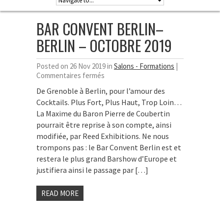
BAR CONVENT BERLIN–
BERLIN – OCTOBRE 2019
Posted on 26 Nov 2019 in
Salons - Formations
|
sur
Commentaires fermés
Bar
De Grenoble à Berlin, pour l’amour des
Convent
Cocktails. Plus Fort, Plus Haut, Trop Loin…
Berlin–
Berlin
La Maxime du Baron Pierre de Coubertin
–
pourrait être reprise à son compte, ainsi
Octobre
modifiée, par Reed Exhibitions. Ne nous
2019
trompons pas : le Bar Convent Berlin est et
restera le plus grand Barshow d’Europe et
justifiera ainsi le passage par […]
READ MORE