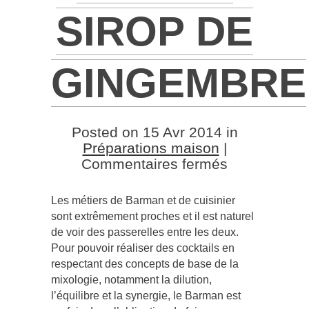
SIROP DE
GINGEMBRE
Posted on 15 Avr 2014 in
Préparations maison
|
sur
Commentaires fermés
Faire
ses
Les métiers de Barman et de cuisinier
propres
sont extrêmement proches et il est naturel
préparation
de voir des passerelles entre les deux.
–
Pour pouvoir réaliser des cocktails en
1
respectant des concepts de base de la
–
mixologie, notamment la dilution,
Le
l’équilibre et la synergie, le Barman est
sirop