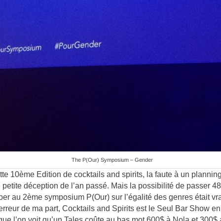
The P(Our) Symposium – Gender
tte 10
ème
Edition de cocktails and spirits, la faute à un plannin
etite déception de l’an passé. Mais la possibilité de passer 48 
per au 2
ème
symposium P(Our) sur l’égalité des genres était vrai
erreur de ma part, Cocktails and Spirits est le Seul Bar Show en
sque l’on voit qu’un Tales coûte au bas mot 600$ à Nola et 300$ a