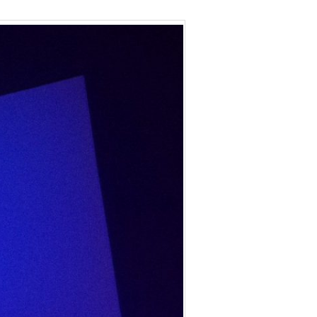
Cocktails
and
Spirits
–
Paris
–
Juin
2017