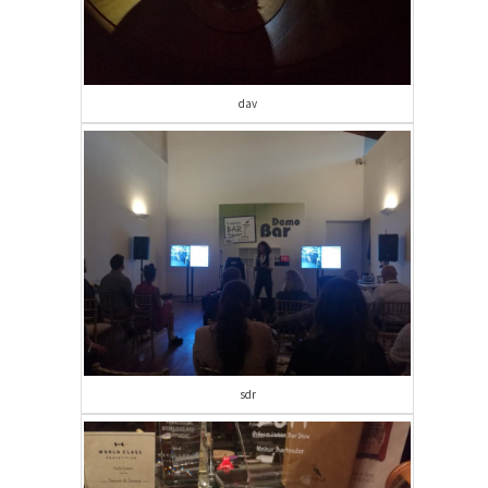
dav
sdr