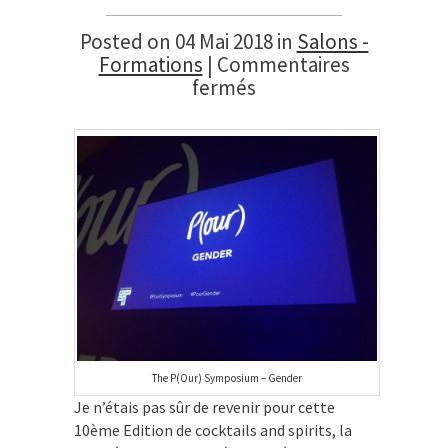
Posted on 04 Mai 2018 in
Salons -
Formations
|
Commentaires
sur
fermés
Cocktails
and
Spirits
–
Paris
–
Juin
2017
The P(Our) Symposium – Gender
Je n’étais pas sûr de revenir pour cette
10
ème
Edition de cocktails and spirits, la