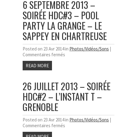
6 SEPTEMBRE 2013 –
SOIRÉE HDC#3 – POOL
PARTY LA GRANGE – LE
SAPPEY EN CHARTREUSE
Posted on 23 Avr 2014 in
Photos/Vidéos/Sons
|
sur
Commentaires fermés
6
READ MORE
septembre
2013
–
26 JUILLET 2013 – SOIRÉE
Soirée
HDC#3
HDC#2 – L’INSTANT T –
–
Pool
GRENOBLE
Party
La
Grange
Posted on 23 Avr 2014 in
Photos/Vidéos/Sons
|
–
sur
Commentaires fermés
Le
26
Sappey
READ MORE
Juillet