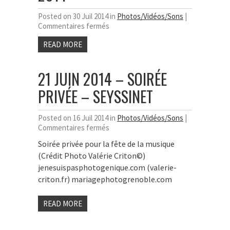
Posted on 30 Juil 2014 in
Photos/Vidéos/Sons
|
sur
Commentaires fermés
Soirées
READ MORE
Privées
–
Été
21 JUIN 2014 – SOIRÉE
2014
PRIVÉE – SEYSSINET
Posted on 16 Juil 2014 in
Photos/Vidéos/Sons
|
sur
Commentaires fermés
21
Soirée privée pour la fête de la musique
Juin
(Crédit Photo Valérie Criton©)
2014
–
jenesuispasphotogenique.com (valerie-
Soirée
criton.fr) mariagephotogrenoble.com
Privée
–
READ MORE
Seyssinet