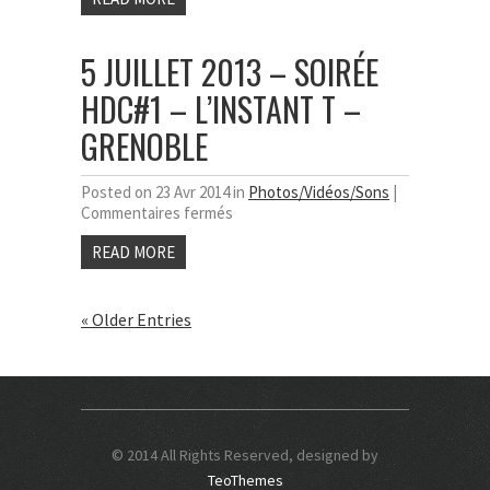
en
2013
Chartreuse
–
5 JUILLET 2013 – SOIRÉE
Soirée
HDC#2
HDC#1 – L’INSTANT T –
–
L’insTant
GRENOBLE
T
–
Grenoble
Posted on 23 Avr 2014 in
Photos/Vidéos/Sons
|
sur
Commentaires fermés
5
READ MORE
Juillet
2013
–
Soirée
« Older Entries
HDC#1
–
L’insTant
T
–
Grenoble
© 2014 All Rights Reserved, designed by
TeoThemes