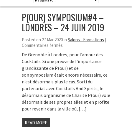
P(OUR) SYMPOSIUM#4 –
LONDRES – 24 JUIN 2019
Posted on 27 Mar 2020 in
Salons - Formations
|
sur
Commentaires fermés
P(our)
De Grenoble à Londres, pour l’amour des
Symposium#4
Cocktails. Si une preuve de l’importance
–
Londres
grandissante de P(our) et de
–
son symposium était encore nécessaire, ce
24
n’est désormais plus le cas. Sorti du
juin
partenariat avec Cocktails And Spirits, le
2019
désormais organisme de Charité P(our) vole
désormais de ses propres ailes et en profite
pour revenir dans la ville où, […]
READ MORE