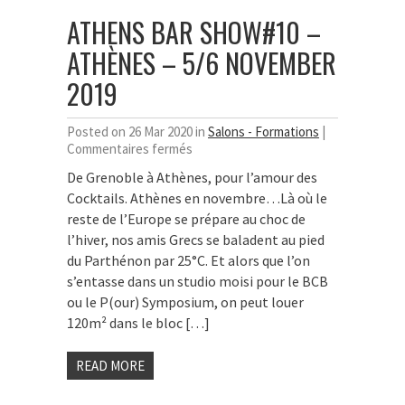
ATHENS BAR SHOW#10 –
ATHÈNES – 5/6 NOVEMBER
2019
Posted on 26 Mar 2020 in
Salons - Formations
|
sur
Commentaires fermés
Athens
De Grenoble à Athènes, pour l’amour des
Bar
Cocktails. Athènes en novembre…Là où le
Show#10
–
reste de l’Europe se prépare au choc de
Athènes
l’hiver, nos amis Grecs se baladent au pied
–
du Parthénon par 25°C. Et alors que l’on
5/6
s’entasse dans un studio moisi pour le BCB
November
ou le P(our) Symposium, on peut louer
2019
120m² dans le bloc […]
READ MORE