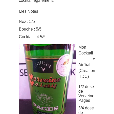
cocktail également.
Mes Notes
Nez : 5/5
Bouche : 5/5
Cocktail : 4.5/5
Mon
Cocktail
– Le
Air’bal
(Création
HDC)
1/2 dose
de
Verveine
Pages
3/4 dose
de