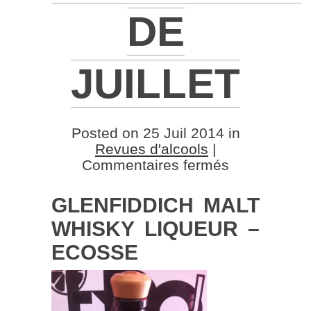
DE
JUILLET
Posted on 25 Juil 2014 in
Revues d'alcools
|
sur
Commentaires fermés
Les
nouveautés
GLENFIDDICH MALT
Liqueurs
WHISKY LIQUEUR –
et
spiritueux
ECOSSE
de
Juillet