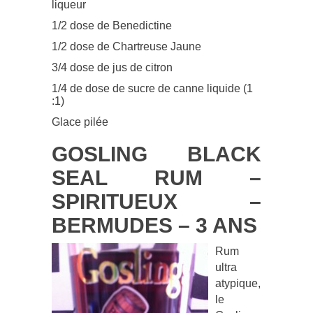
liqueur
1/2 dose de Benedictine
1/2 dose de Chartreuse Jaune
3/4 dose de jus de citron
1/4 de dose de sucre de canne liquide (1
:1)
Glace pilée
GOSLING BLACK
SEAL RUM –
SPIRITUEUX –
BERMUDES – 3 ANS
Rum
ultra
atypique,
le