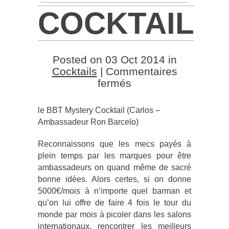
COCKTAIL
Posted on 03 Oct 2014 in
Cocktails
|
Commentaires
sur
fermés
Cocktail
de
le BBT Mystery Cocktail (Carlos –
la
Ambassadeur Ron Barcelo)
semaine
–
Reconnaissons que les mecs payés à
le
plein temps par les marques pour être
BBT
ambassadeurs on quand même de sacré
Mystery
bonne idées. Alors certes, si on donne
Cocktail
5000€/mois à n’importe quel barman et
qu’on lui offre de faire 4 fois le tour du
monde par mois à picoler dans les salons
internationaux, rencontrer les meilleurs