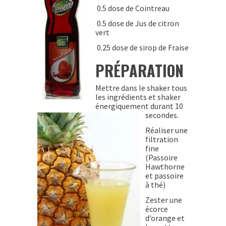
0.5 dose de Cointreau
0.5 dose de Jus de citron
vert
0.25 dose de sirop de Fraise
PRÉPARATION
Mettre dans le shaker tous
les ingrédients et shaker
énergiquement durant 10
secondes.
Réaliser une
filtration
fine
(Passoire
Hawthorne
et passoire
à thé)
Zester une
écorce
d’orange et