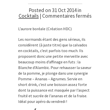
Posted on 31 Oct 2014 in
sur
Cocktails
|
Commentaires fermés
Cocktail
de
L’aurore boréale (Création HDC)
la
semaine
Les normands étant des gens sérieux, ils
–
considèrent (à juste titre) que la calvados
L’aurore
en cocktails, c’est parfois too much. Ils
boréale
proposent donc une petite merveille avec
beaucoup moins d’affinage en futs : la
Blanche d’Alambic. Pour rehausser la saveur
de la pomme, je plonge dans une synergie
Pomme – Ananas – Agrumes. Servie en
short drink, c’est une boisson assez forte
dont la puissance est masquée par l’aspect
fruité et sucrée de l’ananas et de la fraise.
Idéal pour apéro du vendredi !